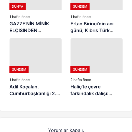
DÜNYA
GÜNDEM
1 hafta önce
1 hafta önce
GAZZE’NİN MİNİK
Ertan Birinci’nin acı
ELÇİSİNDEN
günü; Kıbrıs Türk
İSTANBUL’DA
halkının mücahit ruhlu
DUYGUSAL MESAJ:
çınarı vefat etti
“BURASI BENİM İKİNCİ
EVİM”
GÜNDEM
GÜNDEM
1 hafta önce
2 hafta önce
Adil Koçalan,
Haliç’te çevre
Cumhurbaşkanlığı 2.
farkındalık dalışı:
İletişim Şûrası’na
“Canlıların yaşaması
Katıldı
asla mümkün değil”
Yorumlar kapalı.