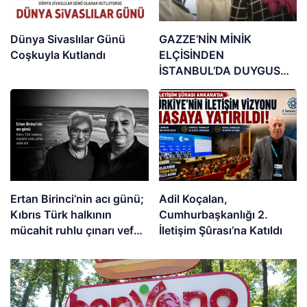
Dünya Sivaslılar Günü
GAZZE’NİN MİNİK
Coşkuyla Kutlandı
ELÇİSİNDEN
İSTANBUL’DA DUYGUSAL
MESAJ: “BURASI BENİM
İKİNCİ EVİM”
Ertan Birinci’nin acı günü;
Adil Koçalan,
Kıbrıs Türk halkının
Cumhurbaşkanlığı 2.
mücahit ruhlu çınarı vefat
İletişim Şûrası’na Katıldı
etti