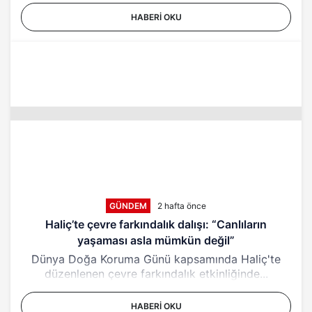
HABERI OKU
GÜNDEM
2 hafta önce
Haliç’te çevre farkındalık dalışı: “Canlıların
yaşaması asla mümkün değil”
Dünya Doğa Koruma Günü kapsamında Haliç'te
düzenlenen çevre farkındalık etkinliğinde...
HABERI OKU