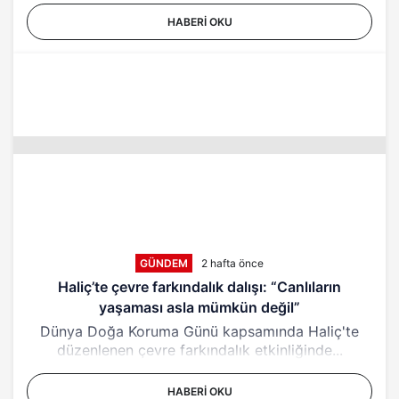
HABERI OKU
GÜNDEM
2 hafta önce
Haliç’te çevre farkındalık dalışı: “Canlıların
yaşaması asla mümkün değil”
Dünya Doğa Koruma Günü kapsamında Haliç'te
düzenlenen çevre farkındalık etkinliğinde...
HABERI OKU