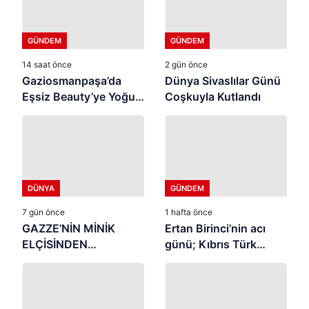
GÜNDEM
GÜNDEM
14 saat önce
2 gün önce
Gaziosmanpaşa’da
Dünya Sivaslılar Günü
Eşsiz Beauty’ye Yoğun
Coşkuyla Kutlandı
İlgi ⭐
DÜNYA
GÜNDEM
7 gün önce
1 hafta önce
GAZZE’NİN MİNİK
Ertan Birinci’nin acı
ELÇİSİNDEN
günü; Kıbrıs Türk
İSTANBUL’DA
halkının mücahit ruhlu
DUYGUSAL MESAJ:
çınarı vefat etti
“BURASI BENİM İKİNCİ
EVİM”