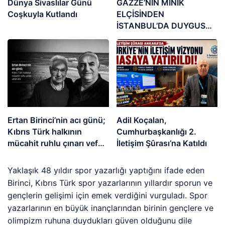
Dünya Sivaslılar Günü
GAZZE’NİN MİNİK
Coşkuyla Kutlandı
ELÇİSİNDEN
İSTANBUL’DA DUYGUSAL
MESAJ: “BURASI BENİM
İKİNCİ EVİM”
Ertan Birinci’nin acı günü;
Adil Koçalan,
Kıbrıs Türk halkının
Cumhurbaşkanlığı 2.
mücahit ruhlu çınarı vefat
İletişim Şûrası’na Katıldı
etti
Yaklaşık 48 yıldır spor yazarlığı yaptığını ifade eden
Birinci, Kıbrıs Türk spor yazarlarının yıllardır sporun ve
gençlerin gelişimi için emek verdiğini vurguladı. Spor
yazarlarının en büyük inançlarından birinin gençlere ve
olimpizm ruhuna duydukları güven olduğunu dile