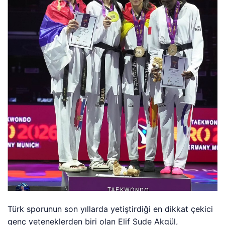
Türk sporunun son yıllarda yetiştirdiği en dikkat çekici
genç yeteneklerden biri olan Elif Sude Akgül,