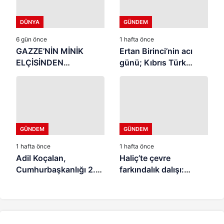
DÜNYA
GÜNDEM
6 gün önce
1 hafta önce
GAZZE’NİN MİNİK
Ertan Birinci’nin acı
ELÇİSİNDEN
günü; Kıbrıs Türk
İSTANBUL’DA
halkının mücahit ruhlu
DUYGUSAL MESAJ:
çınarı vefat etti
“BURASI BENİM İKİNCİ
EVİM”
GÜNDEM
GÜNDEM
1 hafta önce
1 hafta önce
Adil Koçalan,
Haliç’te çevre
Cumhurbaşkanlığı 2.
farkındalık dalışı:
İletişim Şûrası’na
“Canlıların yaşaması
Katıldı
asla mümkün değil”