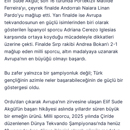
Elif Sude Akgül; son 16 turunda Portekizli Matilde
Ferreira’yı, çeyrek finalde Andorralı Naiara Linan
Pardo’yu mağlup etti. Yarı finalde ise Avrupa
tekvandosunun en güçlü isimlerinden biri olarak
gösterilen İspanyol sporcu Adriana Cerezo Iglesias
karşısında ortaya koyduğu mücadeleyle dikkatleri
üzerine çekti. Finalde Sırp rakibi Andrea Bokan’ı 2-1
mağlup eden milli sporcu, altın madalyaya uzanarak
Avrupa’nın en büyüğü olmayı başardı.
Bu zafer yalnızca bir şampiyonluk değil; Türk
gençliğinin azimle neler başarabileceğinin de güçlü bir
göstergesi oldu.
Ordu’dan çıkarak Avrupa’nın zirvesine ulaşan Elif Sude
Akgül’ün başarı hikâyesi aslında yıllardır süren büyük
bir emeğin ürünü. Milli sporcu, 2025 yılında Çin’de
düzenlenen Dünya Tekvando Şampiyonası’nda henüz