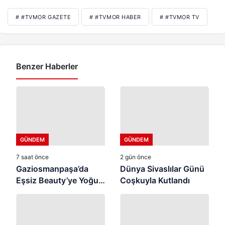
# #TVMOR GAZETE
# #TVMOR HABER
# #TVMOR TV
Benzer Haberler
GÜNDEM
GÜNDEM
7 saat önce
2 gün önce
Gaziosmanpaşa’da
Dünya Sivaslılar Günü
Eşsiz Beauty’ye Yoğun
Coşkuyla Kutlandı
İlgi ⭐