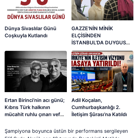
Dünya Sivaslılar Günü
GAZZE’NİN MİNİK
Coşkuyla Kutlandı
ELÇİSİNDEN
İSTANBUL’DA DUYGUSAL
MESAJ: “BURASI BENİM
İKİNCİ EVİM”
Ertan Birinci’nin acı günü;
Adil Koçalan,
Kıbrıs Türk halkının
Cumhurbaşkanlığı 2.
mücahit ruhlu çınarı vefat
İletişim Şûrası’na Katıldı
etti
Şampiyona boyunca üstün bir performans sergileyen