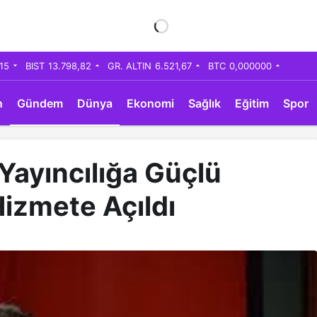
,15
BIST
13.798,82
GR. ALTIN
6.521,67
BTC
0,000000
n
Gündem
Dünya
Ekonomi
Sağlık
Eğitim
Spor
 Yayıncılığa Güçlü
izmete Açıldı