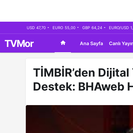
USD
47,70
EURO
55,00
GBP
64,24
EURO/USD
1
TVMor
Ana Sayfa
Canlı Yayı
TİMBİR’den Dijital
Destek: BHAweb H