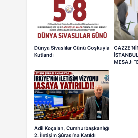
Dünya Sivaslılar Günü Coşkuyla
GAZZE’Nİ
Kutlandı
İSTANBU
MESAJ: “
EVİM”
Adil Koçalan, Cumhurbaşkanlığı
2. İletişim Şûrası’na Katıldı