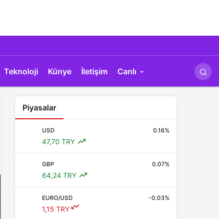
Teknoloji
Künye
İletişim
Canlı
Piyasalar
USD
0.16%
47,70 TRY
GBP
0.07%
64,24 TRY
EURO/USD
-0.03%
1,15 TRY