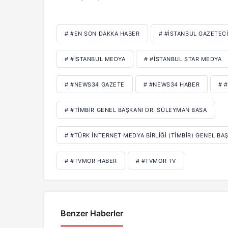
# #EN SON DAKKA HABER
# #İSTANBUL GAZETEC
# #İSTANBUL MEDYA
# #İSTANBUL STAR MEDYA
# #NEWS34 GAZETE
# #NEWS34 HABER
# 
# #TİMBİR GENEL BAŞKANI DR. SÜLEYMAN BASA
# #TÜRK İNTERNET MEDYA BIRLIĞI (TİMBİR) GENEL BA
# #TVMOR HABER
# #TVMOR TV
Benzer Haberler