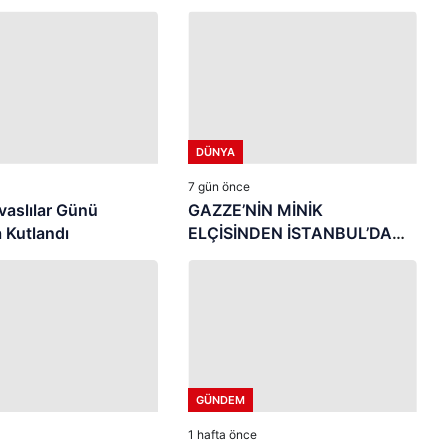
DÜNYA
7 gün önce
vaslılar Günü
GAZZE’NİN MİNİK
 Kutlandı
ELÇİSİNDEN İSTANBUL’DA
DUYGUSAL MESAJ: “BURASI
BENİM İKİNCİ EVİM”
GÜNDEM
1 hafta önce