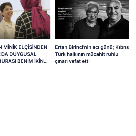
N MİNİK ELÇİSİNDEN
Ertan Birinci’nin acı günü; Kıbrıs
L’DA DUYGUSAL
Türk halkının mücahit ruhlu
BURASI BENİM İKİNCİ
çınarı vefat etti