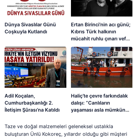
Dünya Sivaslılar Günü
Ertan Birinci’nin acı günü;
Coşkuyla Kutlandı
Kıbrıs Türk halkının
mücahit ruhlu çınarı vefat
etti
Adil Koçalan,
Haliç’te çevre farkındalık
Cumhurbaşkanlığı 2.
dalışı: “Canlıların
İletişim Şûrası’na Katıldı
yaşaması asla mümkün
değil”
Taze ve doğal malzemeleri geleneksel ustalıkla
buluşturan Ünlü Kokoreç, yıllardır olduğu gibi müşteri