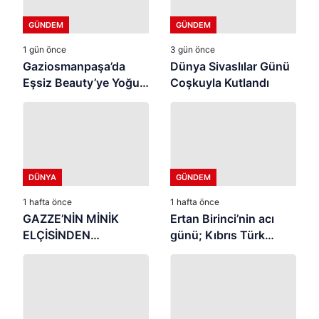
GÜNDEM
GÜNDEM
1 gün önce
3 gün önce
Gaziosmanpaşa’da
Dünya Sivaslılar Günü
Eşsiz Beauty’ye Yoğun
Coşkuyla Kutlandı
İlgi ⭐
DÜNYA
GÜNDEM
1 hafta önce
1 hafta önce
GAZZE’NİN MİNİK
Ertan Birinci’nin acı
ELÇİSİNDEN
günü; Kıbrıs Türk
İSTANBUL’DA
halkının mücahit ruhlu
DUYGUSAL MESAJ:
çınarı vefat etti
“BURASI BENİM İKİNCİ
EVİM”