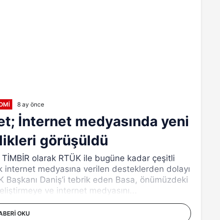
OMI
8 ay önce
et; İnternet medyasında yeni
likleri görüşüldü
TİMBİR olarak RTÜK ile bugüne kadar çeşitli
rak internet medyasına verilen desteklerden dolayı
ÜK Başkanı Daniş’i tebrik eden Basa, önümüzdeki
liştirmeye ve internet medyasını...
ABERI OKU