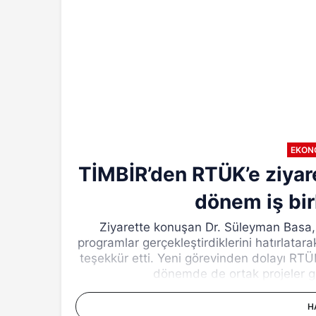
EKON
TİMBİR’den RTÜK’e ziyar
dönem iş bir
Ziyarette konuşan Dr. Süleyman Basa, 
programlar gerçekleştirdiklerini hatırlata
teşekkür etti. Yeni görevinden dolayı RT
dönemde de ortak projeler ge
H