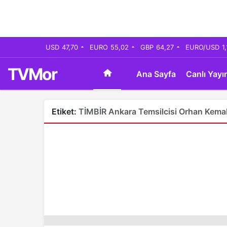
USD
47,70
EURO
55,02
GBP
64,27
EURO/USD
1
TVMor
Ana Sayfa
Canlı Yayı
Etiket:
TİMBİR Ankara Temsilcisi Orhan Kemal 