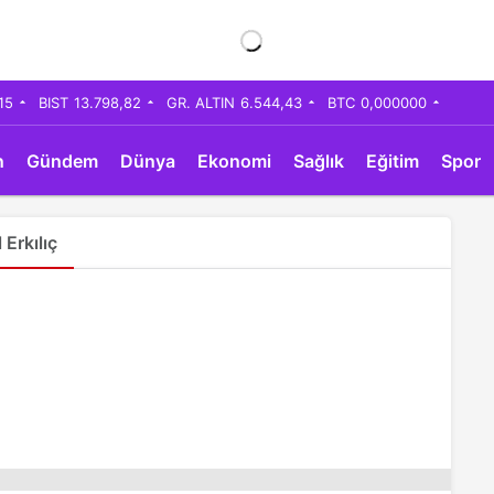
,15
BIST
13.798,82
GR. ALTIN
6.544,43
BTC
0,000000
n
Gündem
Dünya
Ekonomi
Sağlık
Eğitim
Spor
Erkılıç