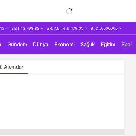
,15
BIST
13.798,82
GR. ALTIN
6.479,05
BTC
0,000000
n
Gündem
Dünya
Ekonomi
Sağlık
Eğitim
Spor
kü Alemdar