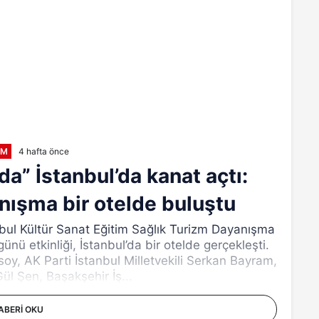
EM
4 hafta önce
” İstanbul’da kanat açtı:
anışma bir otelde buluştu
ul Kültür Sanat Eğitim Sağlık Turizm Dayanışma
ünü etkinliği, İstanbul’da bir otelde gerçekleşti.
, AK Parti İstanbul Milletvekili Serkan Bayram,
l Şen, Başakşehir İş...
ABERI OKU