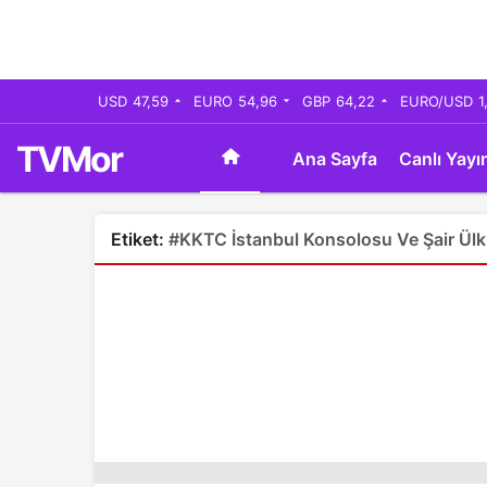
USD
47,59
EURO
54,96
GBP
64,22
EURO/USD
1
TVMor
Ana Sayfa
Canlı Yayı
Etiket:
#KKTC İstanbul Konsolosu Ve Şair Ül