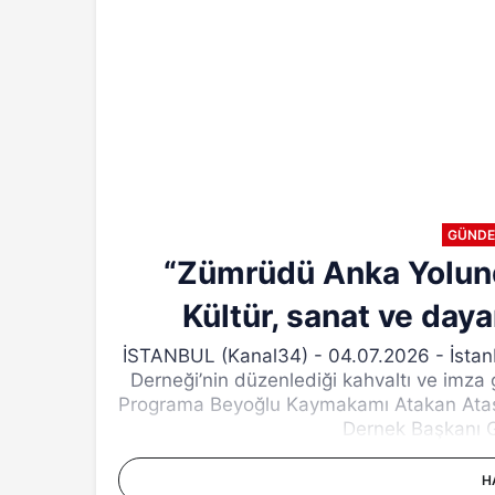
GÜND
“Zümrüdü Anka Yolunda
Kültür, sanat ve day
İSTANBUL (Kanal34) - 04.07.2026 - İstanb
Derneği’nin düzenlediği kahvaltı ve imza g
Programa Beyoğlu Kaymakamı Atakan Atasoy
Dernek Başkanı Gü
H