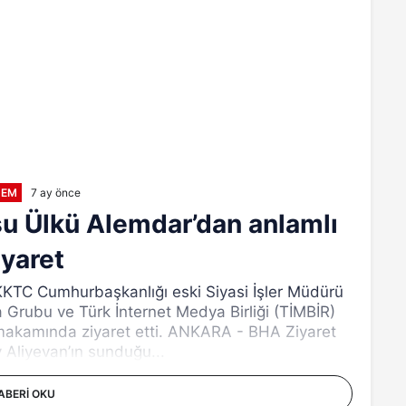
DEM
7 ay önce
u Ülkü Alemdar’dan anlamlı
iyaret
KTC Cumhurbaşkanlığı eski Siyasi İşler Müdürü
a Grubu ve Türk İnternet Medya Birliği (TİMBİR)
 makamında ziyaret etti. ANKARA - BHA Ziyaret
 Aliyevan’ın sunduğu...
ABERI OKU