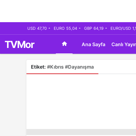
USD
47,70
EURO
55,04
GBP
64,19
EURO/USD
1,
TVMor
Ana Sayfa
Canlı Yayı
Etiket:
#Kıbrıs #Dayanışma