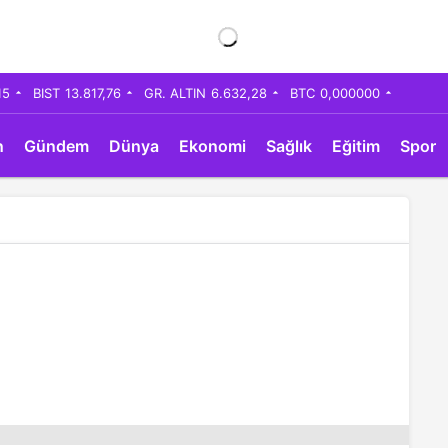
15
BIST
13.817,76
GR. ALTIN
6.632,28
BTC
0,000000
n
Gündem
Dünya
Ekonomi
Sağlık
Eğitim
Spor