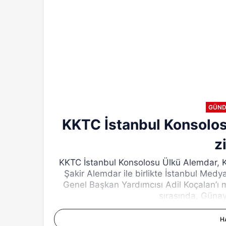
GÜN
KKTC İstanbul Konsolos
z
KKTC İstanbul Konsolosu Ülkü Alemdar, K
Şakir Alemdar ile birlikte İstanbul Medy
Genel Başkan Yardımcısı Adil Koçalan’ı
sırasında, Günay
H