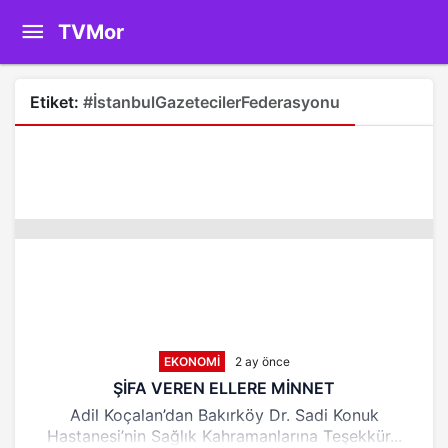
TVMor
Etiket:
#İstanbulGazetecilerFederasyonu
EKONOMI
2 ay önce
ŞİFA VEREN ELLERE MİNNET
Adil Koçalan’dan Bakırköy Dr. Sadi Konuk
Hastanesi’nin Sağlık Kahramanlarına Teşekkür...