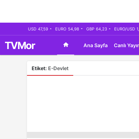
USD
47,59
EURO
54,98
GBP
64,23
EURO/USD
1
TVMor
Ana Sayfa
Canlı Yayı
Etiket:
E-Devlet