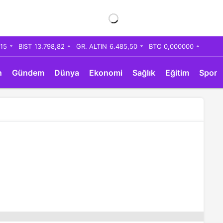
,15
BIST
13.798,82
GR. ALTIN
6.485,50
BTC
0,000000
n
Gündem
Dünya
Ekonomi
Sağlık
Eğitim
Spor