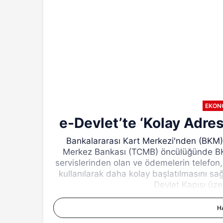
EKON
e-Devlet’te ‘Kolay Adre
Bankalararası Kart Merkezi'nden (BKM)
Merkez Bankası (TCMB) öncülüğünde BKM
servislerinden olan ve ödemelerin telefon,
kullanılarak daha kolay başlatılmasını s
Devlet Kapısı üze
H