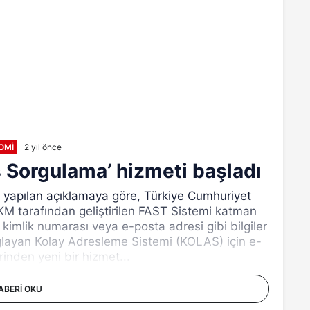
OMI
2 yıl önce
s Sorgulama’ hizmeti başladı
 yapılan açıklamaya göre, Türkiye Cumhuriyet
 tarafından geliştirilen FAST Sistemi katman
 kimlik numarası veya e-posta adresi gibi bilgiler
ağlayan Kolay Adresleme Sistemi (KOLAS) için e-
rinden yeni bir hizmet...
ABERI OKU