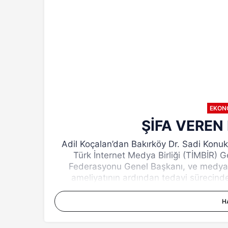
EKON
ŞİFA VEREN
Adil Koçalan’dan Bakırköy Dr. Sadi Konu
Türk İnternet Medya Birliği (TİMBİR) G
Federasyonu Genel Başkanı, ve medya gir
ameliyatının ardından tedavi sürecinde
H