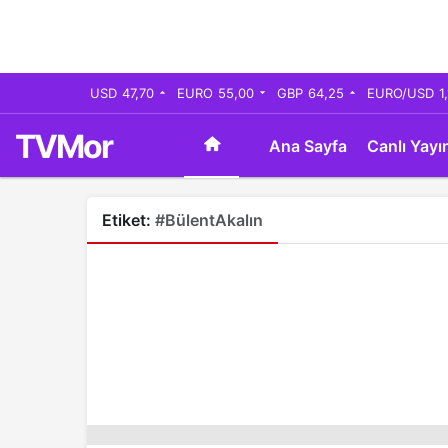
USD
47,70
EURO
55,00
GBP
64,25
EURO/USD
1
TVMor
Ana Sayfa
Canlı Yayı
Etiket:
#BülentAkalın