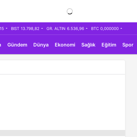
,15
BIST
13.798,82
GR. ALTIN
6.536,96
BTC
0,000000
n
Gündem
Dünya
Ekonomi
Sağlık
Eğitim
Spor