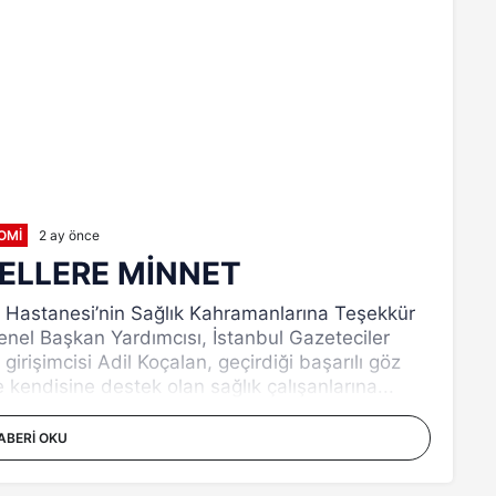
OMI
2 ay önce
 ELLERE MİNNET
k Hastanesi’nin Sağlık Kahramanlarına Teşekkür
enel Başkan Yardımcısı, İstanbul Gazeteciler
işimcisi Adil Koçalan, geçirdiği başarılı göz
 kendisine destek olan sağlık çalışanlarına...
ABERI OKU