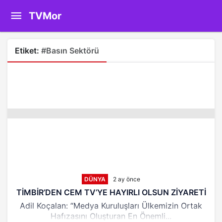
TVMor
Etiket:
#basın Sektörü
DÜNYA
2 ay önce
TİMBİR’DEN CEM TV’YE HAYIRLI OLSUN ZİYARETİ
Adil Koçalan: “Medya Kuruluşları Ülkemizin Ortak
Hafızasını Oluşturan En Önemli...