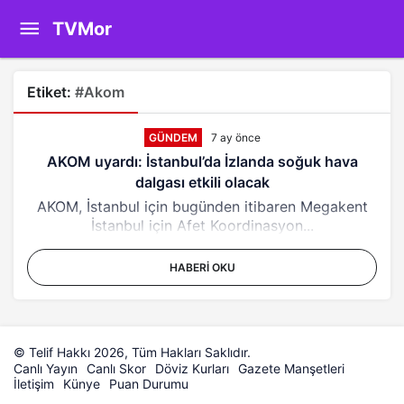
TVMor
Etiket:
#Akom
GÜNDEM
7 ay önce
AKOM uyardı: İstanbul’da İzlanda soğuk hava
dalgası etkili olacak
AKOM, İstanbul için bugünden itibaren Megakent
İstanbul için Afet Koordinasyon...
HABERI OKU
© Telif Hakkı 2026, Tüm Hakları Saklıdır.
Canlı Yayın
Canlı Skor
Döviz Kurları
Gazete Manşetleri
İletişim
Künye
Puan Durumu