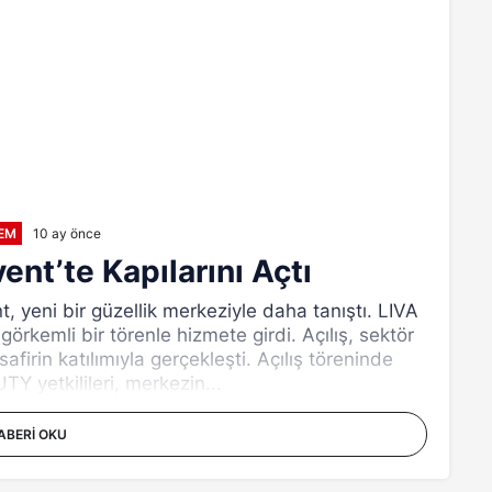
EM
10 ay önce
nt’te Kapılarını Açtı
 yeni bir güzellik merkeziyle daha tanıştı. LIVA
kemli bir törenle hizmete girdi. Açılış, sektör
safirin katılımıyla gerçekleşti. Açılış töreninde
 yetkilileri, merkezin...
ABERI OKU