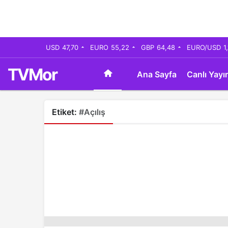
USD
47,70
EURO
55,22
GBP
64,48
EURO/USD
1
TVMor
Ana Sayfa
Canlı Yayı
Etiket:
#Açılış