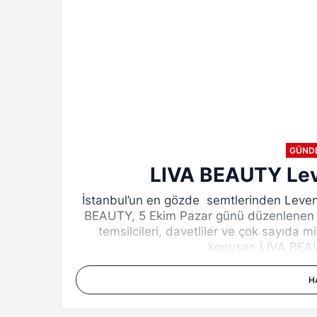
GÜND
LIVA BEAUTY Leve
İstanbul’un en gözde semtlerinden Levent,
BEAUTY, 5 Ekim Pazar günü düzenlenen gör
temsilcileri, davetliler ve çok sayıda mi
konuşan LIVA BEAUTY
H