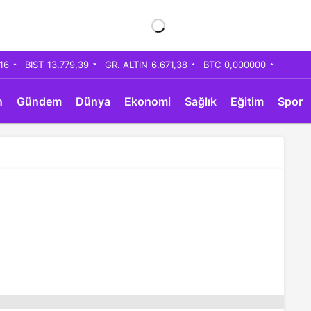
,16
BIST
13.779,39
GR. ALTIN
6.671,38
BTC
0,000000
n
Gündem
Dünya
Ekonomi
Sağlık
Eğitim
Spor