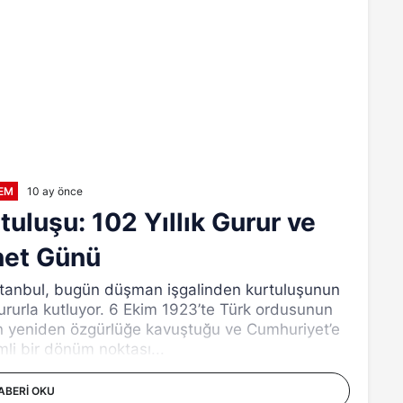
EM
10 ay önce
tuluşu: 102 Yıllık Gurur ve
net Günü
 İstanbul, bugün düşman işgalinden kurtuluşunun
rurla kutluyor. 6 Ekim 1923’te Türk ordusunun
’un yeniden özgürlüğe kavuştuğu ve Cumhuriyet’e
li bir dönüm noktası...
ABERI OKU