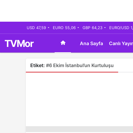
USD
47,59
EURO
55,06
GBP
64,23
EURO/USD
1
TVMor
Ana Sayfa
Canlı Yayı
Etiket:
#6 Ekim İstanbul’un Kurtuluşu