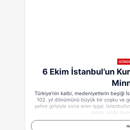
GÜND
6 Ekim İstanbul’un Kur
Min
Türkiye’nin kalbi, medeniyetlerin beşiği
102. yıl dönümünü büyük bir coşku ve gu
şehre girişiyle sona eren işgal, İstanbul
giden yolda önem
H