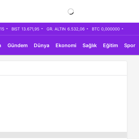
,15
BIST
13.671,95
GR. ALTIN
6.532,06
BTC
0,000000
n
Gündem
Dünya
Ekonomi
Sağlık
Eğitim
Spor