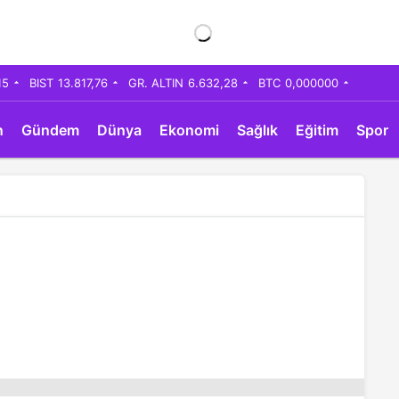
15
BIST
13.817,76
GR. ALTIN
6.632,28
BTC
0,000000
n
Gündem
Dünya
Ekonomi
Sağlık
Eğitim
Spor