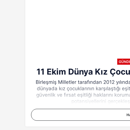
GÜND
11 Ekim Dünya Kız Çocu
Birleşmiş Milletler tarafından 2012 yılın
dünyada kız çocuklarının karşılaştığı eşit
güvenlik ve fırsat eşitliği haklarını koru
potansiyellerini gerçekleş
H