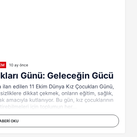
EM
10 ay önce
kları Günü: Geleceğin Gücü
da ilan edilen 11 Ekim Dünya Kız Çocukları Günü,
sizliklere dikkat çekmek, onların eğitim, sağlık,
mak amacıyla kutlanıyor. Bu gün, kız çocuklarının
tirebilmeleri için toplumun her...
ABERI OKU