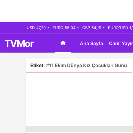
USD
47,70
EURO
55,04
GBP
64,19
EURO/USD
1,
TVMor
Ana Sayfa
Canlı Yayı
Etiket:
#11 Ekim Dünya Kız Çocukları Günü