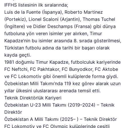
IFFHS listesinin ilk sıralarında;
Luis de la Fuente (İspanya), Roberto Martinez
(Portekiz), Lionel Scaloni (Arjantin), Thomas Tuchel
(İngiltere) ve Didier Deschamps (Fransa) gibi dünya
futboluna yön veren isimler yer alırken, Timur
Kapadze’nin bu isimler arasında 8. sırada gösterilmesi,
Türkistan futbolu adına da tarihi bir başarı olarak
kayda geçti.
1981 doğumlu Timur Kapadze, futbolculuk kariyerinde
FC Neftchi, FC Pakhtakor, FC Bunyodkor, FC Aktobe
ve FC Lokomotiv gibi önemli kulüplerde forma giydi.
Özbekistan Milli Takımı’nda 119 kez görev alarak uzun
yıllar ülkesini uluslararası arenada temsil etti.
Teknik Direktörlük Kariyeri
Özbekistan U-23 Milli Takımı (2019–2024) – Teknik
Direktör
Özbekistan A Milli Takımı (2025– ) – Teknik Direktör
FC Lokomotiv ve FC Olympic kulüplerinde çeşitli