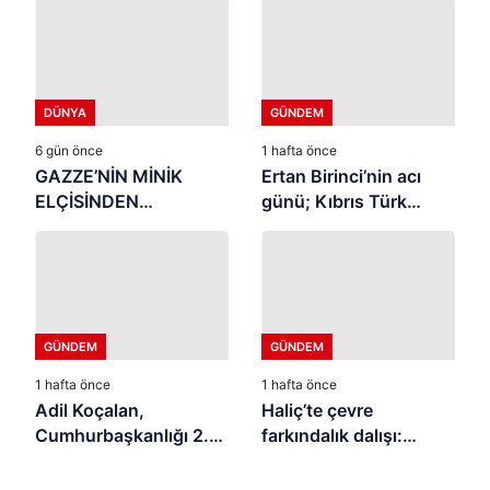
DÜNYA
GÜNDEM
6 gün önce
1 hafta önce
GAZZE’NİN MİNİK
Ertan Birinci’nin acı
ELÇİSİNDEN
günü; Kıbrıs Türk
İSTANBUL’DA
halkının mücahit ruhlu
DUYGUSAL MESAJ:
çınarı vefat etti
“BURASI BENİM İKİNCİ
EVİM”
GÜNDEM
GÜNDEM
1 hafta önce
1 hafta önce
Adil Koçalan,
Haliç’te çevre
Cumhurbaşkanlığı 2.
farkındalık dalışı:
İletişim Şûrası’na
“Canlıların yaşaması
Katıldı
asla mümkün değil”