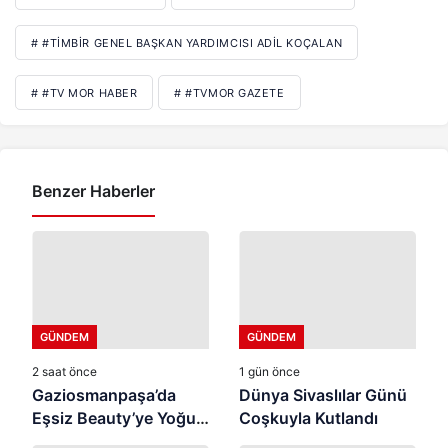
# #TIMBIR GENEL BAŞKAN YARDIMCISI ADIL KOÇALAN
# #TV MOR HABER
# #TVMOR GAZETE
Benzer Haberler
GÜNDEM
GÜNDEM
2 saat önce
1 gün önce
Gaziosmanpaşa’da
Dünya Sivaslılar Günü
Eşsiz Beauty’ye Yoğun
Coşkuyla Kutlandı
İlgi ⭐