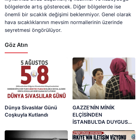
bölgelerde artış gösterecek. Diğer bölgelerde ise
önemli bir sıcaklık değişimi beklenmiyor. Genel olarak
hava sıcaklıklarının mevsim normallerinin üzerinde
seyretmesi öngörülüyor.
Göz Atın
Dünya Sivaslılar Günü
GAZZE’NİN MİNİK
Coşkuyla Kutlandı
ELÇİSİNDEN
İSTANBUL’DA DUYGUSAL
MESAJ: “BURASI BENİM
İKİNCİ EVİM”