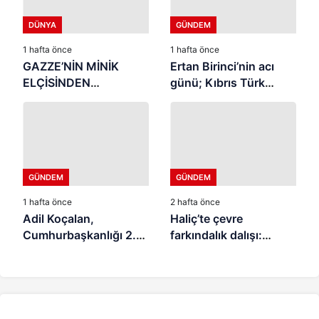
DÜNYA
GÜNDEM
1 hafta önce
1 hafta önce
GAZZE’NİN MİNİK
Ertan Birinci’nin acı
ELÇİSİNDEN
günü; Kıbrıs Türk
İSTANBUL’DA
halkının mücahit ruhlu
DUYGUSAL MESAJ:
çınarı vefat etti
“BURASI BENİM İKİNCİ
EVİM”
GÜNDEM
GÜNDEM
1 hafta önce
2 hafta önce
Adil Koçalan,
Haliç’te çevre
Cumhurbaşkanlığı 2.
farkındalık dalışı:
İletişim Şûrası’na
“Canlıların yaşaması
Katıldı
asla mümkün değil”