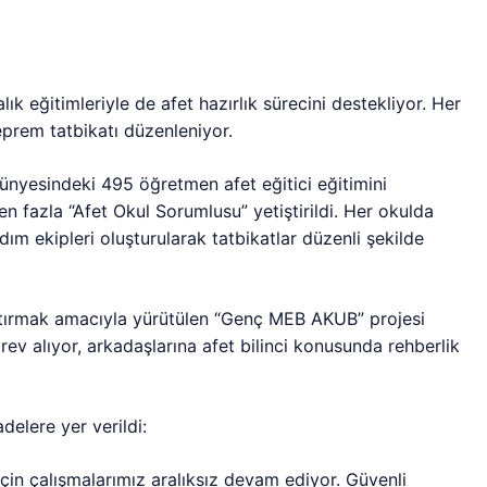
lık eğitimleriyle de afet hazırlık sürecini destekliyor. Her
prem tatbikatı düzenleniyor.
nyesindeki 495 öğretmen afet eğitici eğitimini
 fazla “Afet Okul Sorumlusu” yetiştirildi. Her okulda
m ekipleri oluşturularak tatbikatlar düzenli şekilde
artırmak amacıyla yürütülen “Genç MEB AKUB” projesi
ev alıyor, arkadaşlarına afet bilinci konusunda rehberlik
delere yer verildi:
ı için çalışmalarımız aralıksız devam ediyor. Güvenli