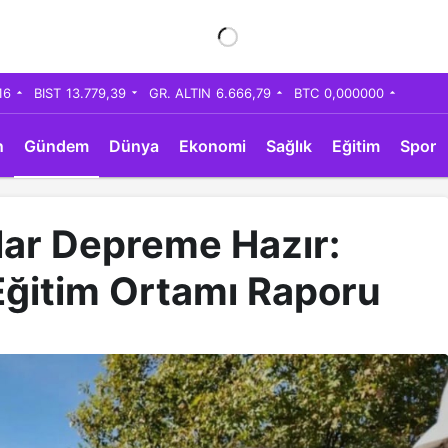
16
BIST
13.779,39
GR. ALTIN
6.666,79
BTC
0,000000
n
Gündem
Dünya
Ekonomi
Sağlık
Eğitim
Spor
llar Depreme Hazır:
Eğitim Ortamı Raporu