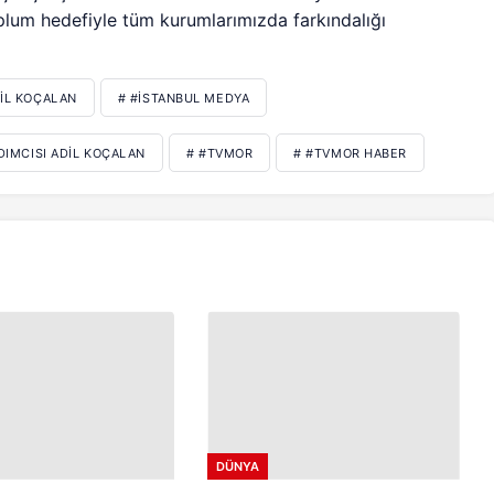
toplum hedefiyle tüm kurumlarımızda farkındalığı
DIL KOÇALAN
# #İSTANBUL MEDYA
DIMCISI ADIL KOÇALAN
# #TVMOR
# #TVMOR HABER
DÜNYA