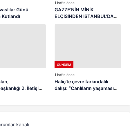
1 hafta önce
vaslılar Günü
GAZZE’NİN MİNİK
 Kutlandı
ELÇİSİNDEN İSTANBUL’DA
DUYGUSAL MESAJ: “BURASI
BENİM İKİNCİ EVİM”
GÜNDEM
1 hafta önce
lan,
Haliç’te çevre farkındalık
kanlığı 2. İletişim
dalışı: “Canlıların yaşaması
 Katıldı
asla mümkün değil”
rumlar kapalı.