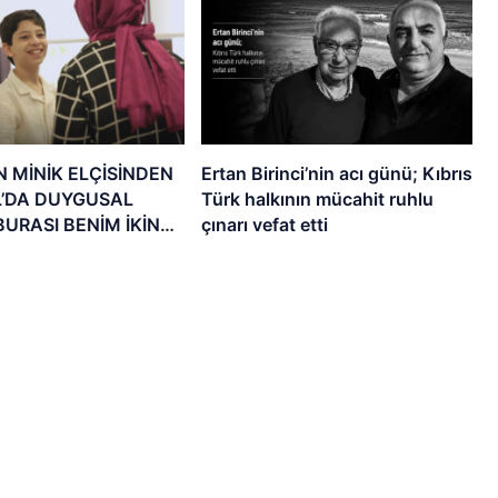
N MİNİK ELÇİSİNDEN
Ertan Birinci’nin acı günü; Kıbrıs
L’DA DUYGUSAL
Türk halkının mücahit ruhlu
BURASI BENİM İKİNCİ
çınarı vefat etti