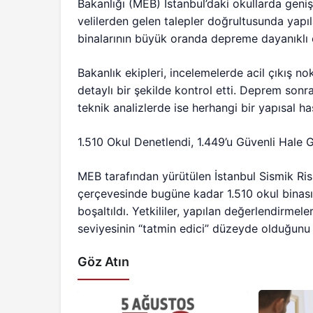
Bakanlığı (MEB) İstanbul’daki okullarda geniş
velilerden gelen talepler doğrultusunda yapı
binalarının büyük oranda depreme dayanıklı 
Bakanlık ekipleri, incelemelerde acil çıkış no
detaylı bir şekilde kontrol etti. Deprem sonra
teknik analizlerde ise herhangi bir yapısal ha
1.510 Okul Denetlendi, 1.449’u Güvenli Hale Ge
MEB tarafından yürütülen İstanbul Sismik Ris
çerçevesinde bugüne kadar 1.510 okul binası g
boşaltıldı. Yetkililer, yapılan değerlendirmel
seviyesinin “tatmin edici” düzeyde olduğunu b
Göz Atın