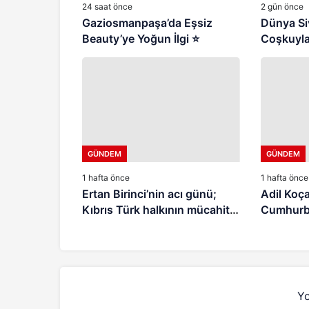
24 saat önce
2 gün önce
Gaziosmanpaşa’da Eşsiz
Dünya Si
Beauty’ye Yoğun İlgi ⭐
Coşkuyla
GÜNDEM
GÜNDEM
1 hafta önce
1 hafta önce
Ertan Birinci’nin acı günü;
Adil Koça
Kıbrıs Türk halkının mücahit
Cumhurbaş
ruhlu çınarı vefat etti
Şûrası’na
Yo