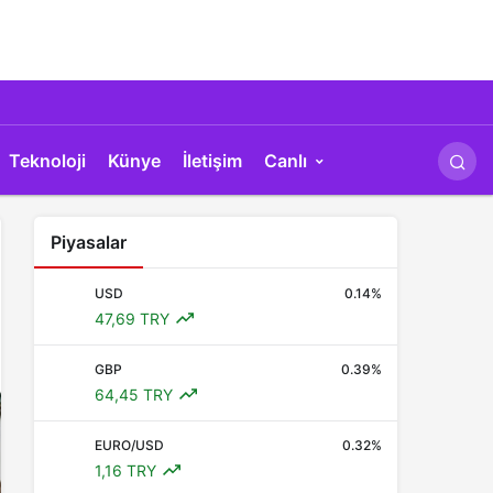
Teknoloji
Künye
İletişim
Canlı
Piyasalar
USD
0.14%
47,69 TRY
GBP
0.39%
64,45 TRY
EURO/USD
0.32%
1,16 TRY