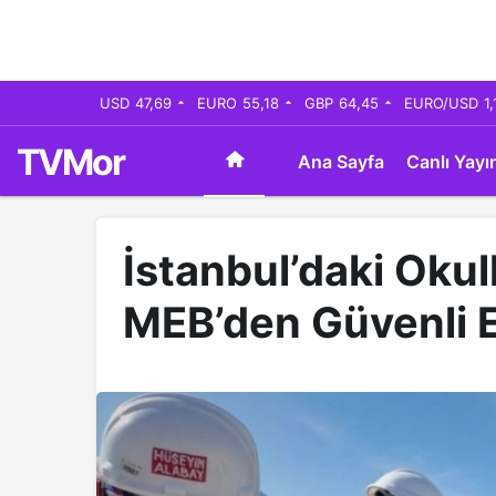
USD
47,69
EURO
55,18
GBP
64,45
EURO/USD
1,
TVMor
Ana Sayfa
Canlı Yayı
İstanbul’daki Oku
MEB’den Güvenli 