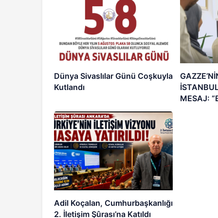
Dünya Sivaslılar Günü Coşkuyla
GAZZE’Nİ
Kutlandı
İSTANBU
MESAJ: “
EVİM”
Adil Koçalan, Cumhurbaşkanlığı
2. İletişim Şûrası’na Katıldı