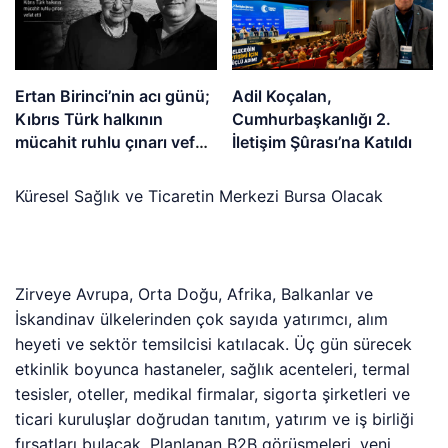
Ertan Birinci’nin acı günü;
Adil Koçalan,
Kıbrıs Türk halkının
Cumhurbaşkanlığı 2.
mücahit ruhlu çınarı vefat
İletişim Şûrası’na Katıldı
etti
Küresel Sağlık ve Ticaretin Merkezi Bursa Olacak
Zirveye Avrupa, Orta Doğu, Afrika, Balkanlar ve
İskandinav ülkelerinden çok sayıda yatırımcı, alım
heyeti ve sektör temsilcisi katılacak. Üç gün sürecek
etkinlik boyunca hastaneler, sağlık acenteleri, termal
tesisler, oteller, medikal firmalar, sigorta şirketleri ve
ticari kuruluşlar doğrudan tanıtım, yatırım ve iş birliği
fırsatları bulacak. Planlanan B2B görüşmeleri, yeni