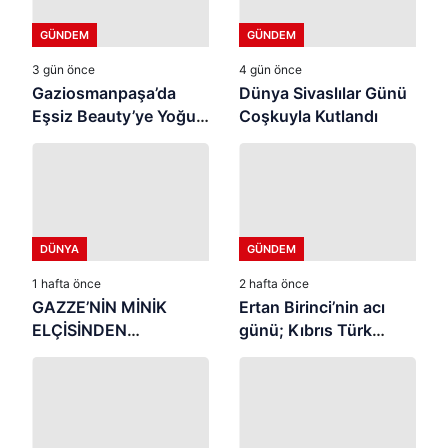
GÜNDEM
GÜNDEM
3 gün önce
4 gün önce
Gaziosmanpaşa’da
Dünya Sivaslılar Günü
Eşsiz Beauty’ye Yoğun
Coşkuyla Kutlandı
İlgi ⭐
DÜNYA
GÜNDEM
1 hafta önce
2 hafta önce
GAZZE’NİN MİNİK
Ertan Birinci’nin acı
ELÇİSİNDEN
günü; Kıbrıs Türk
İSTANBUL’DA
halkının mücahit ruhlu
DUYGUSAL MESAJ:
çınarı vefat etti
“BURASI BENİM İKİNCİ
EVİM”