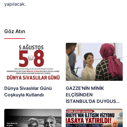
yapılacak.
Göz Atın
Dünya Sivaslılar Günü
GAZZE’NİN MİNİK
Coşkuyla Kutlandı
ELÇİSİNDEN
İSTANBUL’DA DUYGUSAL
MESAJ: “BURASI BENİM
İKİNCİ EVİM”